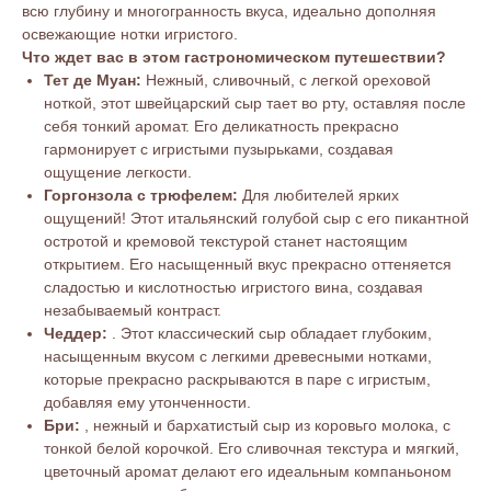
всю глубину и многогранность вкуса, идеально дополняя
освежающие нотки игристого.
Что ждет вас в этом гастрономическом путешествии?
Тет де Муан:
Нежный, сливочный, с легкой ореховой
ноткой, этот швейцарский сыр тает во рту, оставляя после
себя тонкий аромат. Его деликатность прекрасно
гармонирует с игристыми пузырьками, создавая
ощущение легкости.
Горгонзола с трюфелем:
Для любителей ярких
ощущений! Этот итальянский голубой сыр с его пикантной
остротой и кремовой текстурой станет настоящим
открытием. Его насыщенный вкус прекрасно оттеняется
сладостью и кислотностью игристого вина, создавая
незабываемый контраст.
Чеддер:
. Этот классический сыр обладает глубоким,
насыщенным вкусом с легкими древесными нотками,
которые прекрасно раскрываются в паре с игристым,
добавляя ему утонченности.
Бри:
, нежный и бархатистый сыр из коровьго молока, с
тонкой белой корочкой. Его сливочная текстура и мягкий,
цветочный аромат делают его идеальным компаньоном