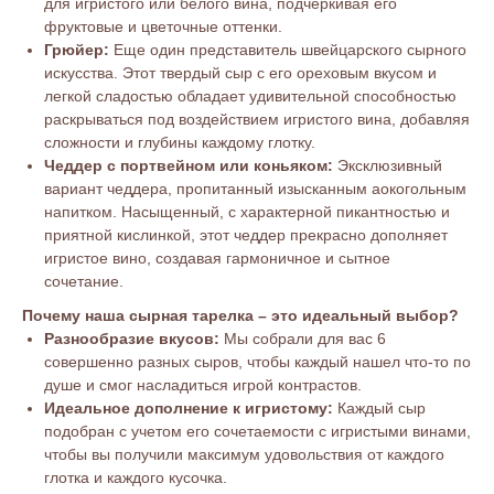
для игристого или белого вина, подчеркивая его
фруктовые и цветочные оттенки.
Грюйер:
Еще один представитель швейцарского сырного
искусства. Этот твердый сыр с его ореховым вкусом и
легкой сладостью обладает удивительной способностью
раскрываться под воздействием игристого вина, добавляя
сложности и глубины каждому глотку.
Чеддер с портвейном или коньяком:
Эксклюзивный
вариант чеддера, пропитанный изысканным аокогольным
напитком. Насыщенный, с характерной пикантностью и
приятной кислинкой, этот чеддер прекрасно дополняет
игристое вино, создавая гармоничное и сытное
сочетание.
Почему наша сырная тарелка – это идеальный выбор?
Разнообразие вкусов:
Мы собрали для вас 6
совершенно разных сыров, чтобы каждый нашел что-то по
душе и смог насладиться игрой контрастов.
Идеальное дополнение к игристому:
Каждый сыр
подобран с учетом его сочетаемости с игристыми винами,
чтобы вы получили максимум удовольствия от каждого
глотка и каждого кусочка.