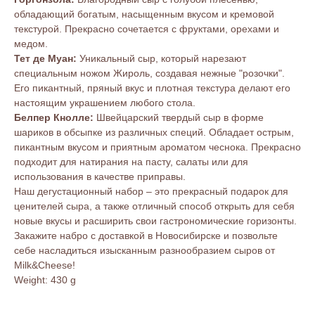
обладающий богатым, насыщенным вкусом и кремовой
текстурой. Прекрасно сочетается с фруктами, орехами и
медом.
Тет де Муан:
Уникальный сыр, который нарезают
специальным ножом Жироль, создавая нежные "розочки".
Его пикантный, пряный вкус и плотная текстура делают его
настоящим украшением любого стола.
Белпер Кнолле:
Швейцарский твердый сыр в форме
шариков в обсыпке из различных специй. Обладает острым,
пикантным вкусом и приятным ароматом чеснока. Прекрасно
подходит для натирания на пасту, салаты или для
использования в качестве приправы.
Наш дегустационный набор – это прекрасный подарок для
ценителей сыра, а также отличный способ открыть для себя
новые вкусы и расширить свои гастрономические горизонты.
Закажите набро с доставкой в Новосибирске и позвольте
себе насладиться изысканным разнообразием сыров от
Milk&Cheese!
Weight: 430 g