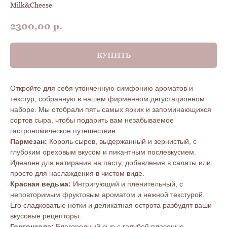
Milk&Cheese
2300,00
р.
КУПИТЬ
Откройте для себя утонченную симфонию ароматов и
текстур, собранную в нашем фирменном дегустационном
наборе. Мы отобрали пять самых ярких и запоминающихся
сортов сыра, чтобы подарить вам незабываемое
гастрономическое путешествие.
Пармезан:
Король сыров, выдержанный и зернистый, с
глубоким ореховым вкусом и пикантным послевкусием.
Идеален для натирания на пасту, добавления в салаты или
просто для наслаждения в чистом виде.
Красная ведьма:
Интригующий и пленительный, с
неповторимым фруктовым ароматом и нежной текстурой.
Его сладковатые нотки и деликатная острота разбудят ваши
вкусовые рецепторы.
Горгонзола:
Благородный сыр с голубой плесенью,