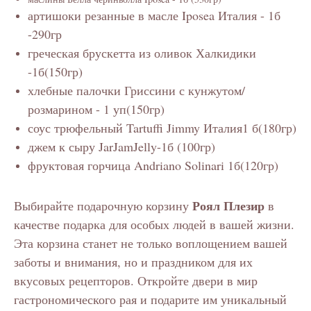
артишоки резанные в масле Iposea Италия - 1б
-290гр
греческая брускетта из оливок Халкидики
-1б(150гр)
хлебные палочки Гриссини с кунжутом/
розмарином - 1 уп(150гр)
соус трюфельный Tartuffi Jimmy Италия1 б(180гр)
джем к сыру JarJamJelly-1б (100гр)
фруктовая горчица Andriano Solinari 1б(120гр)
Роял Плезир
Выбирайте подарочную корзину
в
качестве подарка для особых людей в вашей жизни.
Эта корзина станет не только воплощением вашей
заботы и внимания, но и праздником для их
вкусовых рецепторов. Откройте двери в мир
гастрономического рая и подарите им уникальный