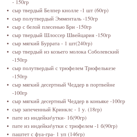
- 150гр
сыр твердый Белпер кнолле -1 шт (60гр)
сыр полутвердый Эмменталь -150гр
сыр с белой плесенью Бри -150гр
сыр твердый Шлоссер Швейцария -150гр
сыр мягкий Буррата - 1 шт(240гр)
сыр твердый из козьего молока Соболевский
-150гр
сыр полутвердый с трюфелем Трюфелькезе
-150гр
сыр мягкий десертный Чеддер в портвейне
-100гр
сыр мягкий десертный Чеддер в коньяке -100гр
сыр запеченный Кринклс - 1 у. (18гр)
пате из индейки\утки- 1б(90гр)
пате из индейки\утки с трюфелем -1 б(90гр)
паштет с фуа-гра- 1 уп (146гр)