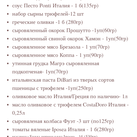
соус Песто Ponti Италия - 1 б(135гр)
набор сырны трюфелей-12 шт
греческие оливки -1 б (280гр)
сыровяленный окорок Прошутто -1уп(60гр)
сыровяленный свиной окорок Хамон - 1уп(50гр)
сыровяленное мясо Брезаола - 1 уп(70гр)
сыровяленное мясо Коппа - 1 уп(90гр)
утинная грудка Магрэ сыровяленная
подкопченая- 1уп(70гр)
итальянская паста DiBari из тверых сортов
пшеницы с трюфелем -1уп(250гр)
оливковое масло Италия/Греция по наличию- 1л
масло оливковое с трюфелем CostaDoro Италия -
0,25л
сыровяленая колбаса Фуэт -3 шт (по125гр)
томаты вяленые Iposea Италия - 1 б(280гр)
маслины Белла чериньолла Iposea - 1б (530гр)