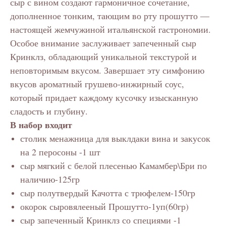
сыр с вином создают гармоничное сочетание,
дополненное тонким, тающим во рту прошутто —
настоящей жемчужиной итальянской гастрономии.
Особое внимание заслуживает запеченный сыр
Кринклз, обладающий уникальной текстурой и
неповторимым вкусом. Завершает эту симфонию
вкусов ароматный грушево-инжирный соус,
который придает каждому кусочку изысканную
сладость и глубину.
В набор входит
столик менажница для выклдаки вина и закусок
на 2 перосоны -1 шт
сыр мягкий с белой плесенью Камамбер\Бри по
наличию-125гр
сыр полутвердый Качотта с трюфелем-150гр
окорок сыровялееный Прошутто-1уп(60гр)
сыр запеченный Кринклз со специями -1