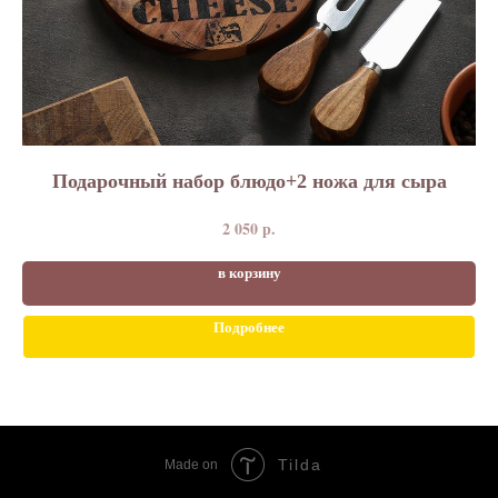
Подарочный набор блюдо+2 ножа для сыра
2 050
р.
в корзину
Подробнее
Tilda
Made on