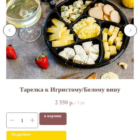
Тарелка к Игристому/Белому вину
р.
2 550
/
1 pc
в корзину
Подробнее