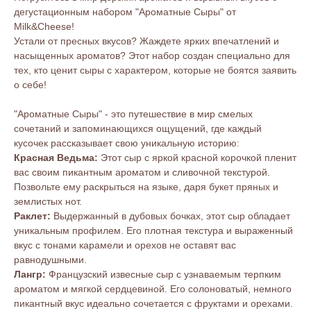
дегустационным набором "Ароматные Сыры" от
Milk&Cheese!
Устали от пресных вкусов? Жаждете ярких впечатлений и
насыщенных ароматов? Этот набор создан специально для
тех, кто ценит сыры с характером, которые не боятся заявить
о себе!
"Ароматные Сыры" - это путешествие в мир смелых
сочетаний и запоминающихся ощущений, где каждый
кусочек рассказывает свою уникальную историю:
Красная Ведьма:
Этот сыр с яркой красной корочкой пленит
вас своим пикантным ароматом и сливочной текстурой.
Позвольте ему раскрыться на языке, даря букет пряных и
землистых нот.
Раклет:
Выдержанный в дубовых бочках, этот сыр обладает
уникальным профилем. Его плотная текстура и выраженный
вкус с тонами карамели и орехов не оставят вас
равнодушными.
Лангр:
Французский извесные сыр с узнаваемым терпким
ароматом и мягкой сердцевиной. Его солоноватый, немного
пикантный вкус идеально сочетается с фруктами и орехами.