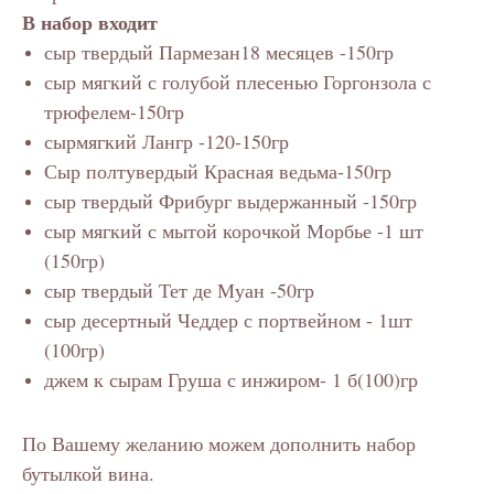
В набор входит
сыр твердый Пармезан18 месяцев -150гр
сыр мягкий с голубой плесенью Горгонзола с
трюфелем-150гр
сырмягкий Лангр -120-150гр
Сыр полтувердый Красная ведьма-150гр
сыр твердый Фрибург выдержанный -150гр
сыр мягкий с мытой корочкой Морбье -1 шт
(150гр)
сыр твердый Тет де Муан -50гр
сыр десертный Чеддер с портвейном - 1шт
(100гр)
джем к сырам Груша с инжиром- 1 б(100)гр
По Вашему желанию можем дополнить набор
бутылкой вина.